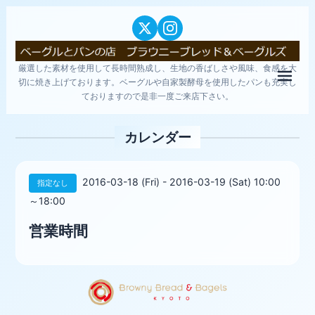
厳選した素材を使用して長時間熟成し、生地の香ばしさや風味、食感を大
メニ
切に焼き上げております。ベーグルや自家製酵母を使用したパンも充実し
ておりますので是非一度ご来店下さい。
カレンダー
2016-03-18 (Fri) - 2016-03-19 (Sat) 10:00
指定なし
～18:00
営業時間