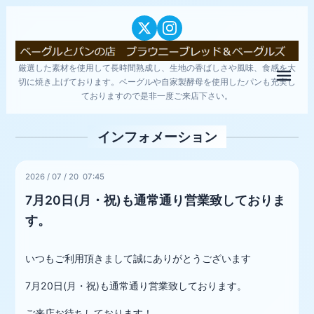
厳選した素材を使用して長時間熟成し、生地の香ばしさや風味、食感を大
メニ
切に焼き上げております。ベーグルや自家製酵母を使用したパンも充実し
ておりますので是非一度ご来店下さい。
インフォメーション
2026
/
07
/
20 07:45
7月20日(月・祝)も通常通り営業致しておりま
す。
いつもご利用頂きまして誠にありがとうございます
7月20日(月・祝)も通常通り営業致しております。
ご来店お待ちしております！