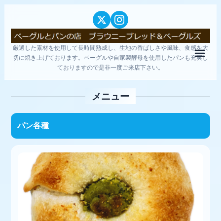
厳選した素材を使用して長時間熟成し、生地の香ばしさや風味、食感を大
メニ
切に焼き上げております。ベーグルや自家製酵母を使用したパンも充実し
ておりますので是非一度ご来店下さい。
メニュー
パン各種