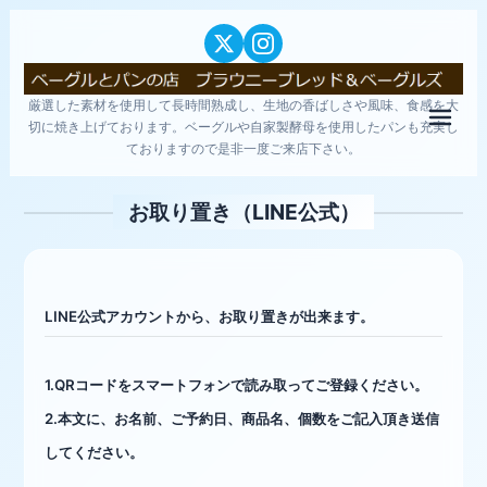
厳選した素材を使用して長時間熟成し、生地の香ばしさや風味、食感を大
メニ
切に焼き上げております。ベーグルや自家製酵母を使用したパンも充実し
ておりますので是非一度ご来店下さい。
お取り置き（LINE公式）
LINE公式アカウントから、お取り置きが出来ます。
1.QRコードをスマートフォンで読み取ってご登録ください。
2.本文に、お名前、ご予約日、商品名、個数をご記入頂き送信
してください。