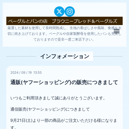
厳選した素材を使用して長時間熟成し、生地の香ばしさや風味、食感を大
メニ
切に焼き上げております。ベーグルや自家製酵母を使用したパンも充実し
ておりますので是非一度ご来店下さい。
インフォメーション
2024
/
09
/
19 13:55
通販(ヤフーショッピング)の販売につきまして
いつもご利用頂きまして誠にありがとうございます。
通信販売(ヤフーショッピング)につきまして
9月21日(土)より一部の商品がご注文いただける様になりま
す。