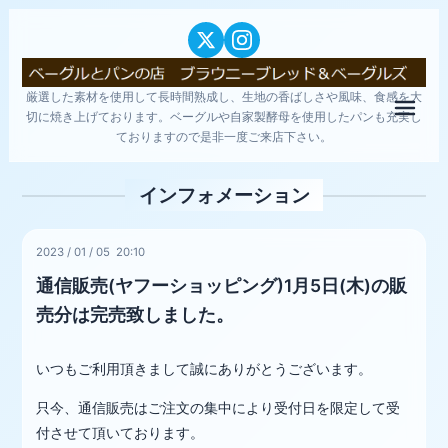
厳選した素材を使用して長時間熟成し、生地の香ばしさや風味、食感を大
メニ
切に焼き上げております。ベーグルや自家製酵母を使用したパンも充実し
ておりますので是非一度ご来店下さい。
インフォメーション
2023
/
01
/
05 20:10
通信販売(ヤフーショッピング)1月5日(木)の販
売分は完売致しました。
いつもご利用頂きまして誠にありがとうございます。
只今、通信販売はご注文の集中により受付日を限定して受
付させて頂いております。