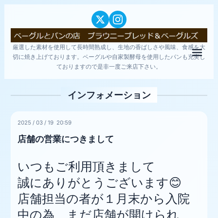
厳選した素材を使用して長時間熟成し、生地の香ばしさや風味、食感を大
メニ
切に焼き上げております。ベーグルや自家製酵母を使用したパンも充実し
ておりますので是非一度ご来店下さい。
インフォメーション
2025
/
03
/
19 20:59
店舗の営業につきまして
いつもご利用頂きまして
誠にありがとうございます😊
店舗担当の者が１月末から入院
中の為、まだ店舗が開けられ