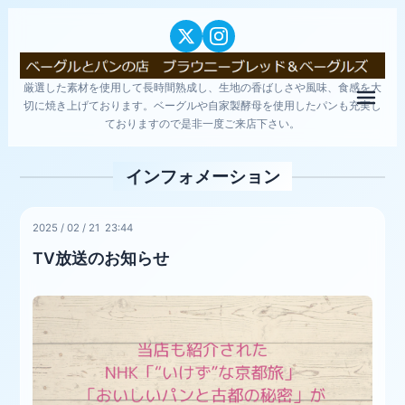
厳選した素材を使用して長時間熟成し、生地の香ばしさや風味、食感を大
メニ
切に焼き上げております。ベーグルや自家製酵母を使用したパンも充実し
ておりますので是非一度ご来店下さい。
インフォメーション
2025
/
02
/
21 23:44
TV放送のお知らせ