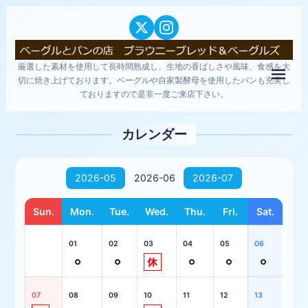
厳選した素材を使用して長時間熟成し、生地の香ばしさや風味、食感を大
メニ
切に焼き上げております。ベーグルや自家製酵母を使用したパンも充実し
ておりますので是非一度ご来店下さい。
カレンダー
2026-05
2026-06
2026-07
Sun.
Mon.
Tue.
Wed.
Thu.
Fri.
Sat.
01
02
03
04
05
06
07
08
09
10
11
12
13