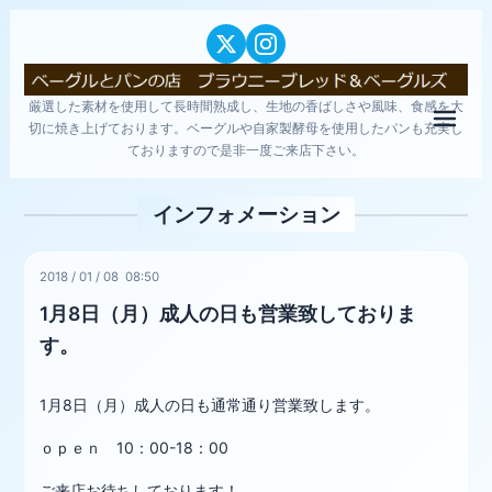
厳選した素材を使用して長時間熟成し、生地の香ばしさや風味、食感を大
メニ
切に焼き上げております。ベーグルや自家製酵母を使用したパンも充実し
ておりますので是非一度ご来店下さい。
インフォメーション
2018
/
01
/
08 08:50
1月8日（月）成人の日も営業致しておりま
す。
1月8日（月）成人の日も通常通り営業致します。
ｏｐｅｎ 10：00-18：00
ご来店お待ちしております！