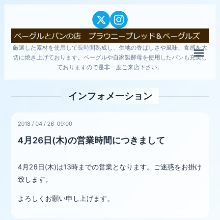
厳選した素材を使用して長時間熟成し、生地の香ばしさや風味、食感を大
メニ
切に焼き上げております。ベーグルや自家製酵母を使用したパンも充実し
ておりますので是非一度ご来店下さい。
インフォメーション
2018
/
04
/
26 09:00
4月26日(木)の営業時間につきまして
4月26日(木)は13時までの営業となります。ご迷惑をお掛け
致します。
よろしくお願い申し上げます。