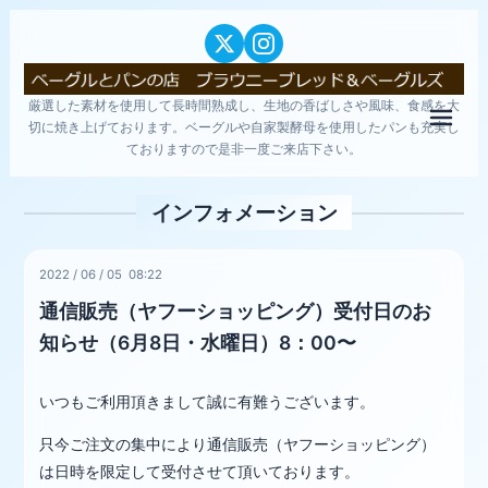
厳選した素材を使用して長時間熟成し、生地の香ばしさや風味、食感を大
メニ
切に焼き上げております。ベーグルや自家製酵母を使用したパンも充実し
ておりますので是非一度ご来店下さい。
インフォメーション
2022
/
06
/
05 08:22
通信販売（ヤフーショッピング）受付日のお
知らせ（6月8日・水曜日）8：00〜
いつもご利用頂きまして誠に有難うございます。
只今ご注文の集中により通信販売（ヤフーショッピング）
は日時を限定して受付させて頂いております。