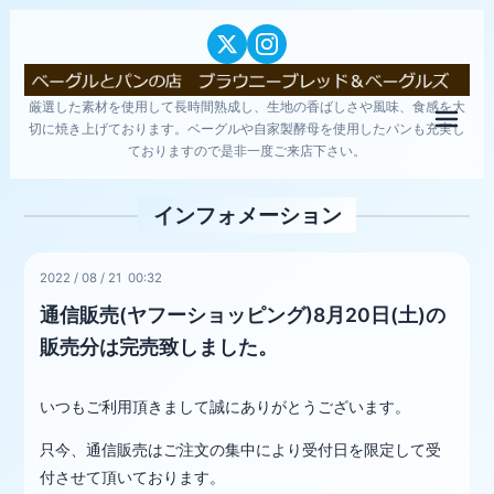
厳選した素材を使用して長時間熟成し、生地の香ばしさや風味、食感を大
メニ
切に焼き上げております。ベーグルや自家製酵母を使用したパンも充実し
ておりますので是非一度ご来店下さい。
インフォメーション
2022
/
08
/
21 00:32
通信販売(ヤフーショッピング)8月20日(土)の
販売分は完売致しました。
いつもご利用頂きまして誠にありがとうございます。
只今、通信販売はご注文の集中により受付日を限定して受
付させて頂いております。