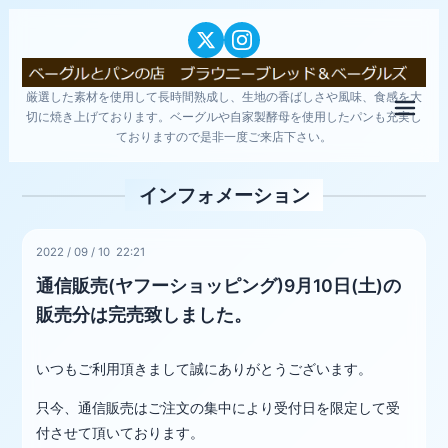
厳選した素材を使用して長時間熟成し、生地の香ばしさや風味、食感を大
メニ
切に焼き上げております。ベーグルや自家製酵母を使用したパンも充実し
ておりますので是非一度ご来店下さい。
インフォメーション
2022
/
09
/
10 22:21
通信販売(ヤフーショッピング)9月10日(土)の
販売分は完売致しました。
いつもご利用頂きまして誠にありがとうございます。
只今、通信販売はご注文の集中により受付日を限定して受
付させて頂いております。