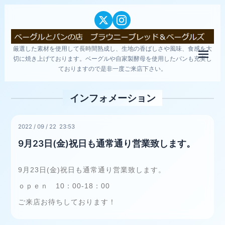
厳選した素材を使用して長時間熟成し、生地の香ばしさや風味、食感を大
メニ
切に焼き上げております。ベーグルや自家製酵母を使用したパンも充実し
ておりますので是非一度ご来店下さい。
インフォメーション
2022
/
09
/
22 23:53
9月23日(金)祝日も通常通り営業致します。
9月23日(金)祝日も通常通り営業致します。
ｏｐｅｎ 10：00-18：00
ご来店お待ちしております！