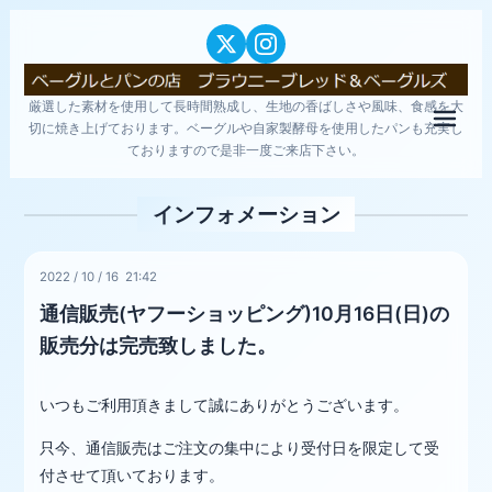
厳選した素材を使用して長時間熟成し、生地の香ばしさや風味、食感を大
メニ
切に焼き上げております。ベーグルや自家製酵母を使用したパンも充実し
ておりますので是非一度ご来店下さい。
インフォメーション
2022
/
10
/
16 21:42
通信販売(ヤフーショッピング)10月16日(日)の
販売分は完売致しました。
いつもご利用頂きまして誠にありがとうございます。
只今、通信販売はご注文の集中により受付日を限定して受
付させて頂いております。